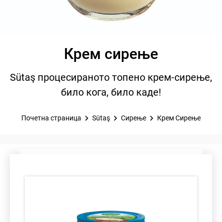
Крем сирење
Sütaş процесираното топено крем-сирење,
било кога, било каде!
Почетна страница
Sütaş
Сирење
Крем Сирење