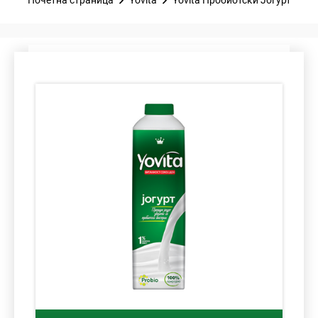
Почетна страница
Yovita
Yovita Пробиотски Јогурт