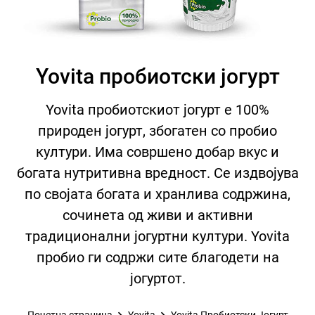
Yovita пробиотски јогурт
Yovita пробиотскиот јогурт е 100%
природен јогурт, збогатен со пробио
култури. Има совршено добар вкус и
богата нутритивна вредност. Се издвојува
по својата богата и хранлива содржина,
сочинета од живи и активни
традиционални јогуртни култури. Yovita
пробио ги содржи сите благодети на
јогуртот.