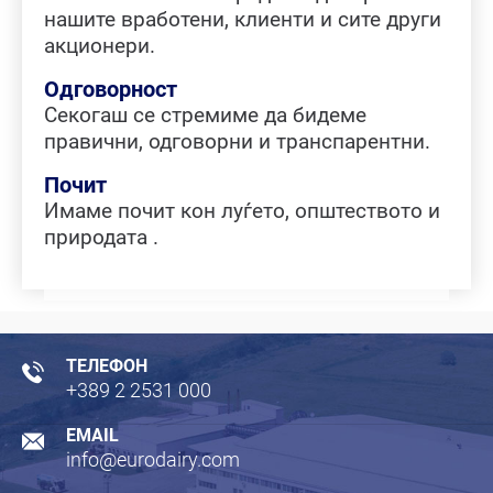
нашите вработени, клиенти и сите други
акционери.
Одговорност
Секогаш се стремиме да бидеме
правични, одговорни и транспарентни.
Почит
Имаме почит кон луѓето, општеството и
природата .
ТЕЛЕФОН
+389 2 2531 000
EMAIL
info@eurodairy.com